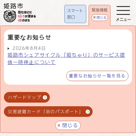
緊急情報
スマート
窓口
閉じる
メニュー
重要なお知らせ
2026年8月4日
姫路市シェアサイクル「姫ちゃり」のサービス提
供一時停止について
重要なお知らせ一覧を見る
ハザードマップ
災害避難カード「命のパスポート」
閉じる