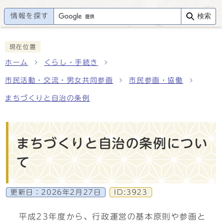
情報を探す
検索
現在位置
ホーム
くらし・手続き
市民活動・交流・男女共同参画
市民参画・協働
まちづくりと自治の条例
まちづくりと自治の条例につい
て
更新日：
2026年2月27日
ID:3923
平成23年度から、行政運営の基本原則や参画と