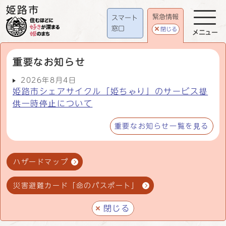
緊急情報
スマート
窓口
閉じる
メニュー
重要なお知らせ
2026年8月4日
姫路市シェアサイクル「姫ちゃり」のサービス提
供一時停止について
重要なお知らせ一覧を見る
ハザードマップ
災害避難カード「命のパスポート」
閉じる