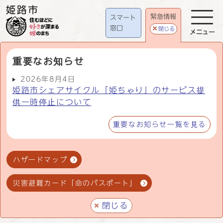
緊急情報
スマート
窓口
閉じる
メニュー
重要なお知らせ
2026年8月4日
姫路市シェアサイクル「姫ちゃり」のサービス提
供一時停止について
重要なお知らせ一覧を見る
ハザードマップ
災害避難カード「命のパスポート」
閉じる