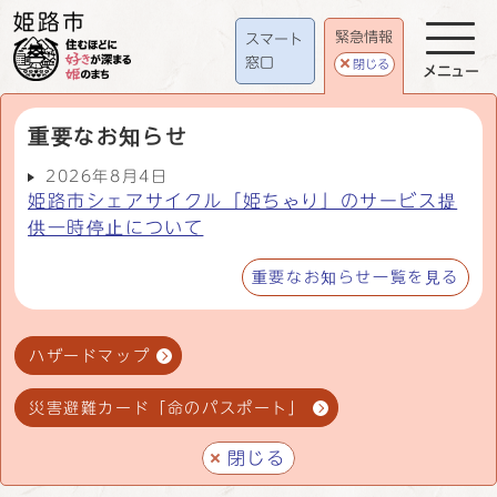
緊急情報
スマート
窓口
閉じる
メニュー
重要なお知らせ
2026年8月4日
姫路市シェアサイクル「姫ちゃり」のサービス提
供一時停止について
重要なお知らせ一覧を見る
ハザードマップ
災害避難カード「命のパスポート」
閉じる