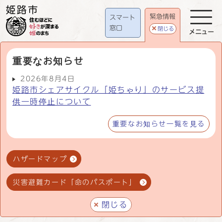
緊急情報
スマート
窓口
閉じる
メニュー
重要なお知らせ
2026年8月4日
姫路市シェアサイクル「姫ちゃり」のサービス提
供一時停止について
重要なお知らせ一覧を見る
ハザードマップ
災害避難カード「命のパスポート」
閉じる