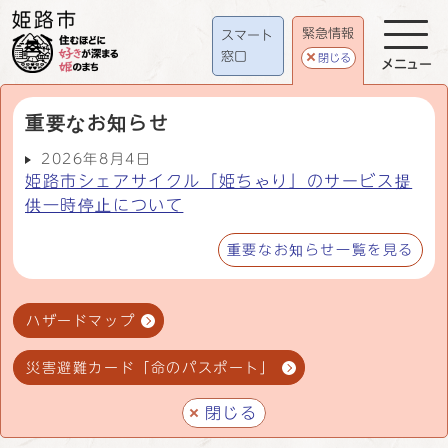
緊急情報
スマート
窓口
閉じる
メニュー
重要なお知らせ
2026年8月4日
姫路市シェアサイクル「姫ちゃり」のサービス提
供一時停止について
重要なお知らせ一覧を見る
ハザードマップ
災害避難カード「命のパスポート」
閉じる