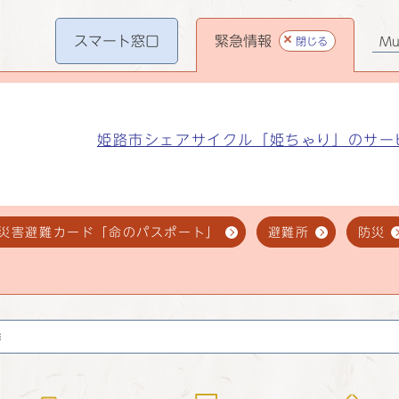
スマート
窓口
緊急情報
閉じる
Mul
姫路市シェアサイクル「姫ちゃり」のサー
災害避難カード「命のパスポート」
避難所
防災