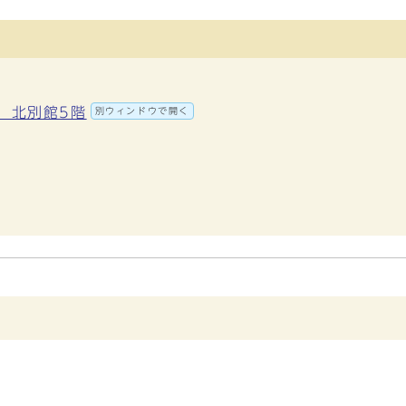
地 北別館5階
別ウィンドウで開く