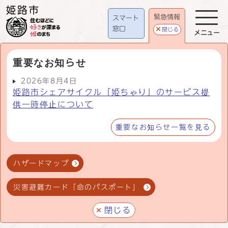
緊急情報
スマート
窓口
閉じる
メニュー
重要なお知らせ
2026年8月4日
姫路市シェアサイクル「姫ちゃり」のサービス提
供一時停止について
重要なお知らせ一覧を見る
ハザードマップ
災害避難カード「命のパスポート」
閉じる