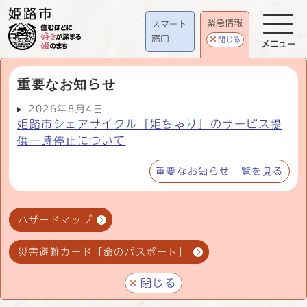
緊急情報
スマート
窓口
閉じる
メニュー
重要なお知らせ
2026年8月4日
姫路市シェアサイクル「姫ちゃり」のサービス提
供一時停止について
重要なお知らせ一覧を見る
ハザードマップ
災害避難カード「命のパスポート」
閉じる