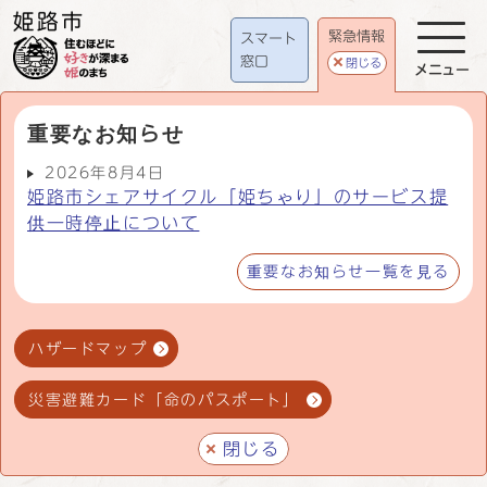
緊急情報
スマート
窓口
閉じる
メニュー
重要なお知らせ
2026年8月4日
姫路市シェアサイクル「姫ちゃり」のサービス提
供一時停止について
重要なお知らせ一覧を見る
ハザードマップ
災害避難カード「命のパスポート」
閉じる