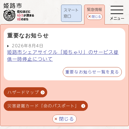
緊急情報
スマート
窓口
閉じる
メニュー
重要なお知らせ
2026年8月4日
姫路市シェアサイクル「姫ちゃり」のサービス提
供一時停止について
重要なお知らせ一覧を見る
ハザードマップ
災害避難カード「命のパスポート」
閉じる