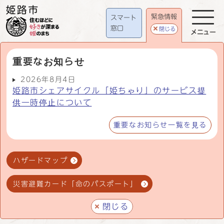
緊急情報
スマート
窓口
閉じる
メニュー
重要なお知らせ
2026年8月4日
姫路市シェアサイクル「姫ちゃり」のサービス提
供一時停止について
重要なお知らせ一覧を見る
ハザードマップ
災害避難カード「命のパスポート」
閉じる