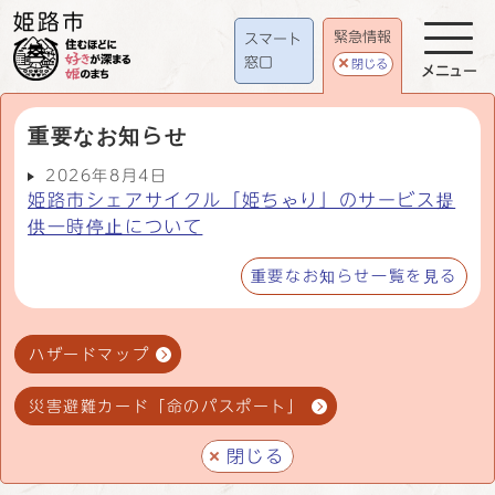
緊急情報
スマート
窓口
閉じる
メニュー
重要なお知らせ
2026年8月4日
姫路市シェアサイクル「姫ちゃり」のサービス提
供一時停止について
重要なお知らせ一覧を見る
ハザードマップ
災害避難カード「命のパスポート」
閉じる