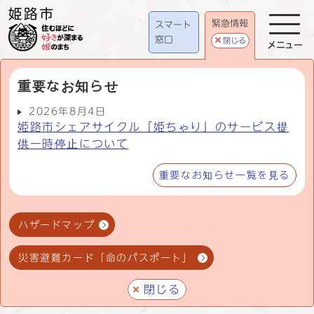
緊急情報
スマート
窓口
閉じる
メニュー
重要なお知らせ
2026年8月4日
姫路市シェアサイクル「姫ちゃり」のサービス提
供一時停止について
重要なお知らせ一覧を見る
ハザードマップ
災害避難カード「命のパスポート」
閉じる