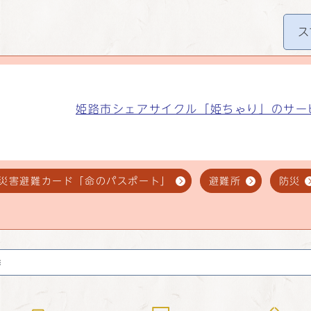
ス
姫路市シェアサイクル「姫ちゃり」のサー
災害避難カード「命のパスポート」
避難所
防災