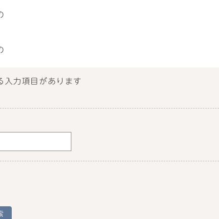
の
の
る入力項目があります
索