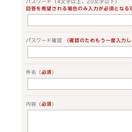
パスワード
（4文字以上、20文字以下）
回答を希望される場合のみ入力が必須となる
パスワード確認
（確認のためもう一度入力し
件名
（
必須
）
内容
（
必須
）