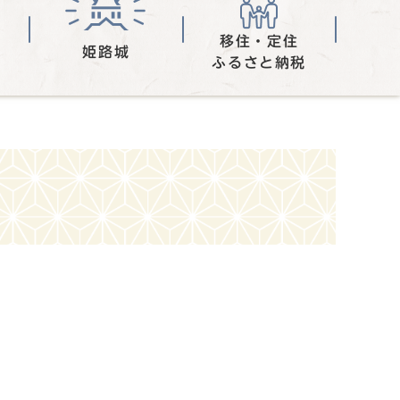
移住・定住
姫路城
ふるさと納税