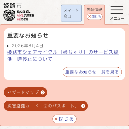
緊急情報
スマート
窓口
閉じる
メニュー
重要なお知らせ
2026年8月4日
姫路市シェアサイクル「姫ちゃり」のサービス提
供一時停止について
重要なお知らせ一覧を見る
ハザードマップ
災害避難カード「命のパスポート」
閉じる