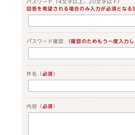
パスワード
（4文字以上、20文字以下）
回答を希望される場合のみ入力が必須となる
パスワード確認
（確認のためもう一度入力し
件名
（
必須
）
内容
（
必須
）