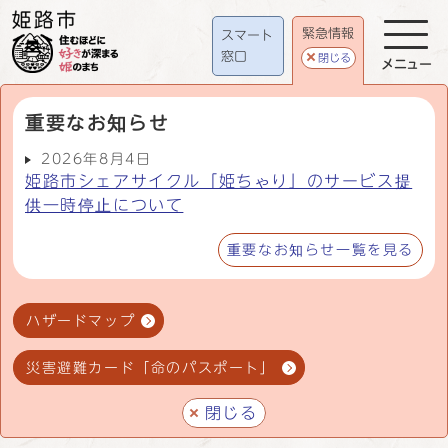
緊急情報
スマート
窓口
閉じる
メニュー
重要なお知らせ
2026年8月4日
姫路市シェアサイクル「姫ちゃり」のサービス提
供一時停止について
重要なお知らせ一覧を見る
ハザードマップ
災害避難カード「命のパスポート」
閉じる