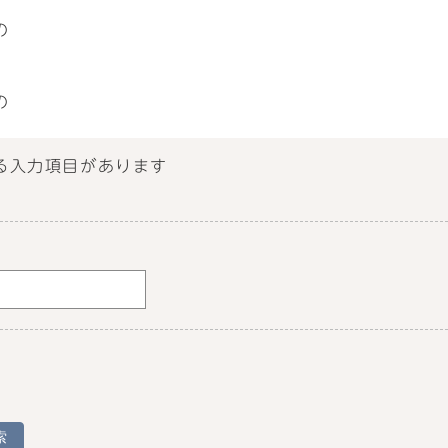
の
の
る入力項目があります
索