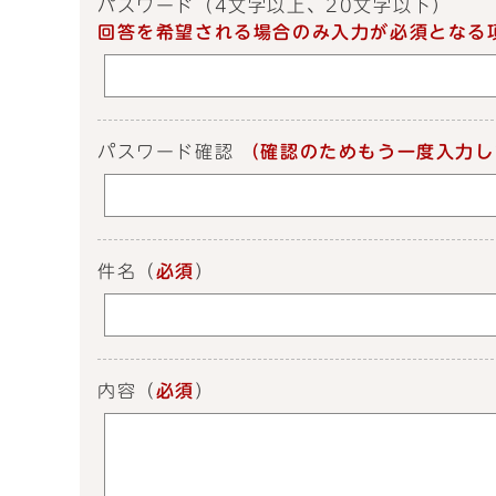
パスワード
（4文字以上、20文字以下）
回答を希望される場合のみ入力が必須となる
パスワード確認
（確認のためもう一度入力し
件名
（
必須
）
内容
（
必須
）