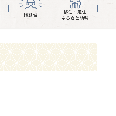
移住・定住
姫路城
ふるさと納税