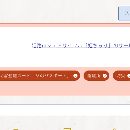
ス
姫路市シェアサイクル「姫ちゃり」のサー
災害避難カード「命のパスポート」
避難所
防災