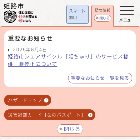
緊急情報
スマート
窓口
閉じる
メニュー
重要なお知らせ
2026年8月4日
姫路市シェアサイクル「姫ちゃり」のサービス提
供一時停止について
重要なお知らせ一覧を見る
ハザードマップ
災害避難カード「命のパスポート」
閉じる