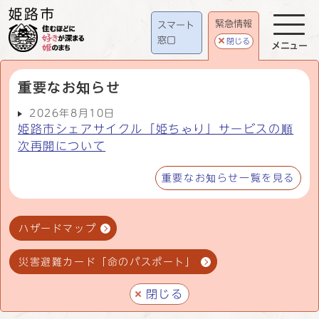
緊急情報
スマート
窓口
閉じる
メニュー
重要なお知らせ
2026年8月10日
姫路市シェアサイクル「姫ちゃり」サービスの順
次再開について
重要なお知らせ一覧を見る
ハザードマップ
災害避難カード「命のパスポート」
閉じる