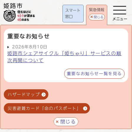
緊急情報
スマート
窓口
閉じる
メニュー
重要なお知らせ
2026年8月10日
姫路市シェアサイクル「姫ちゃり」サービスの順
次再開について
重要なお知らせ一覧を見る
ハザードマップ
災害避難カード「命のパスポート」
閉じる