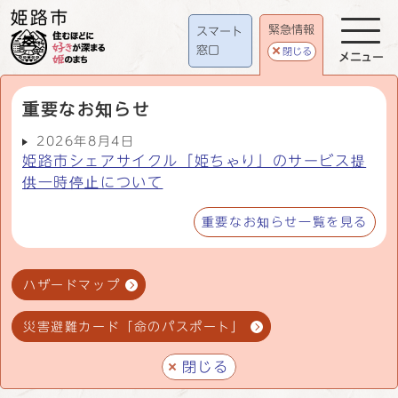
緊急情報
スマート
窓口
閉じる
メニュー
重要なお知らせ
2026年8月4日
姫路市シェアサイクル「姫ちゃり」のサービス提
供一時停止について
重要なお知らせ一覧を見る
ハザードマップ
災害避難カード「命のパスポート」
閉じる