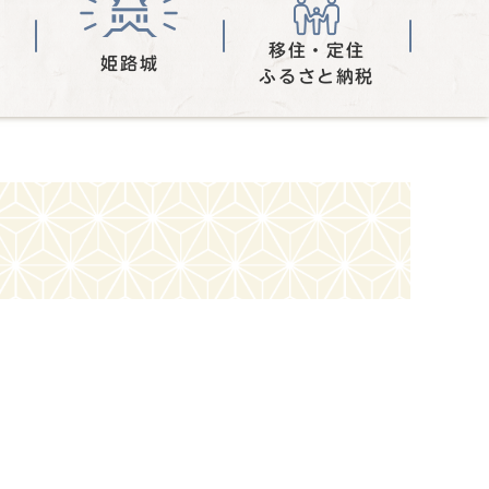
移住・定住
姫路城
ふるさと納税