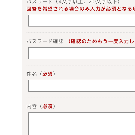
パスワード
（4文字以上、20文字以下）
回答を希望される場合のみ入力が必須となる
パスワード確認
（確認のためもう一度入力し
件名
（
必須
）
内容
（
必須
）