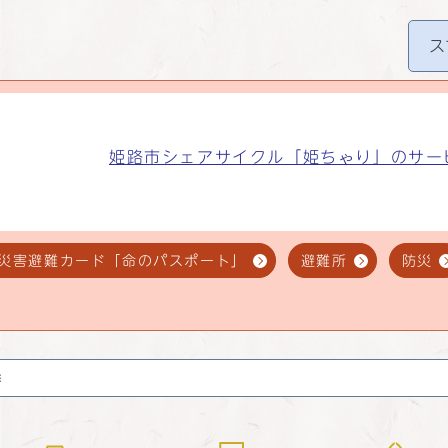
ス
姫路市シェアサイクル「姫ちゃり」のサー
災害避難カード「命のパスポート」
避難所
防災