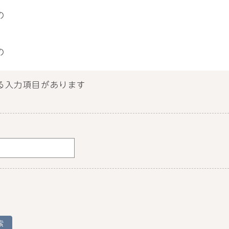
の
の
る入力項目があります
索