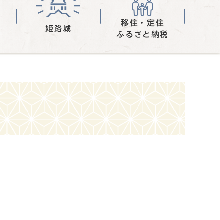
移住・定住
姫路城
ふるさと納税