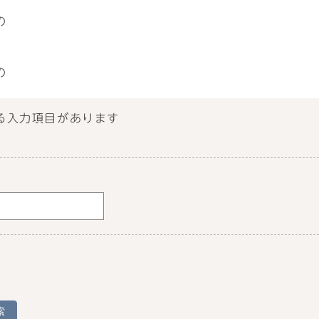
の
の
る入力項目があります
索