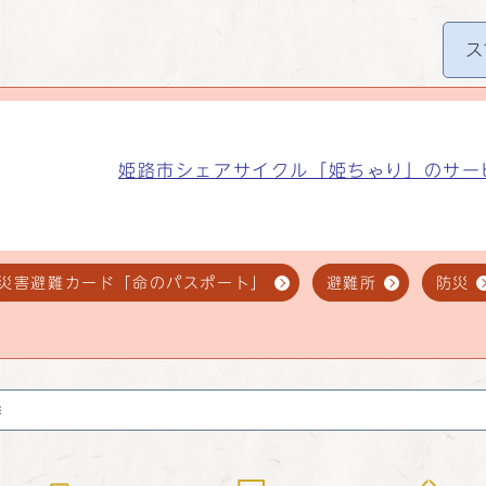
ス
姫路市シェアサイクル「姫ちゃり」のサー
災害避難カード「命のパスポート」
避難所
防災