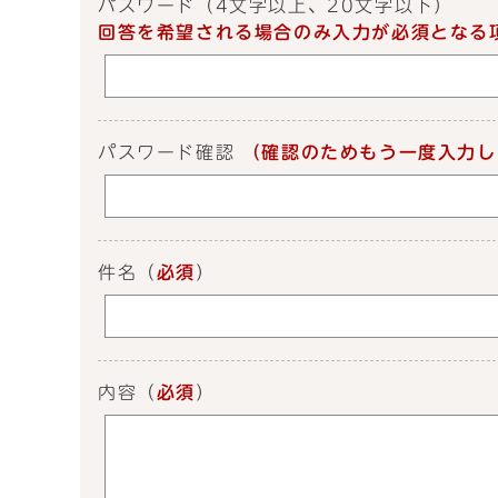
パスワード
（4文字以上、20文字以下）
回答を希望される場合のみ入力が必須となる
パスワード確認
（確認のためもう一度入力し
件名
（
必須
）
内容
（
必須
）