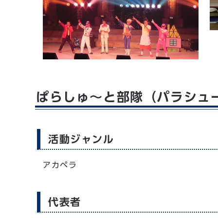
ぱらしゅ～と部隊（パラシュ
活動ジャンル
アカペラ
代表者