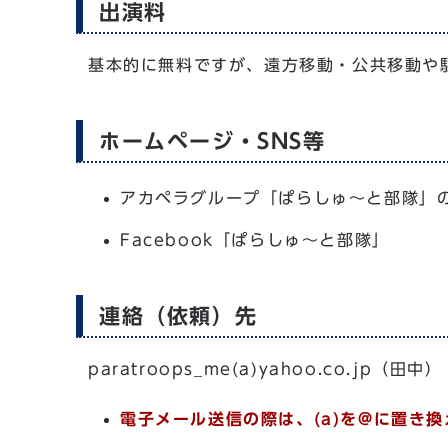
出演料
基本的に無料ですが、遠方移動・公共移動や
ホームページ・SNS等
アカペラグループ「ぱらしゅ～と部隊」のホー
Facebook「ぱらしゅ～と部隊」
連絡（依頼）先
paratroops_me(a)yahoo.co.jp（田中）
電子メール送信の際は、(a)を@に置き