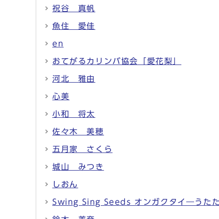
祝谷 真帆
魚住 愛佳
en
おてがるカリンバ協会「愛花梨」
河北 雅由
心美
小和 将太
佐々木 美穂
五月家 さくら
城山 みつき
しおん
Swing Sing Seeds オンガクタイ―うた