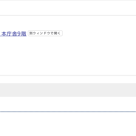
 本庁舎9階
別ウィンドウで開く