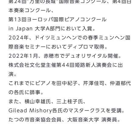
第24回”万里の長城”国際音楽コンクール、第4回日
本奏楽コンクール、
第13回ヨーロッパ国際ピアノコンクール
in Japan 大学A部門において入賞。
2024年、ドイツミュンヘンでの春季ミュンヘン国
際音楽セミナーにおいてディプロマ取得。
2022年1月、赤穂市でデュオリサイタル開催。
株式会社文化堂主催第44回姫路新人演奏会に出
演。
これまでにピアノを田中紀子、芹澤佳司、仲道郁代
の各氏に師事。
また、横山幸雄氏、三上桂子氏、
Gilead Mishory各氏のマスタークラスを受講。
たつの市音楽協会会員、大阪音楽大学 演奏員。