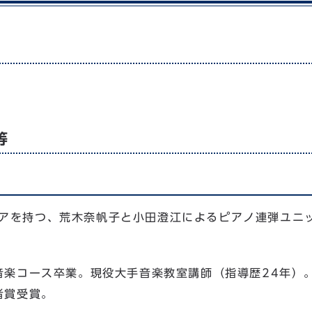
等
リアを持つ、荒木奈帆子と小田澄江によるピアノ連弾ユニ
音楽コース卒業。現役大手音楽教室講師（指導歴24年）
者賞受賞。