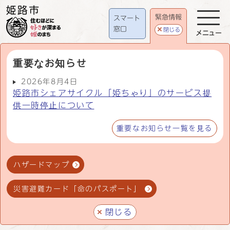
緊急情報
スマート
窓口
閉じる
メニュー
重要なお知らせ
2026年8月4日
姫路市シェアサイクル「姫ちゃり」のサービス提
供一時停止について
重要なお知らせ一覧を見る
ハザードマップ
災害避難カード「命のパスポート」
閉じる