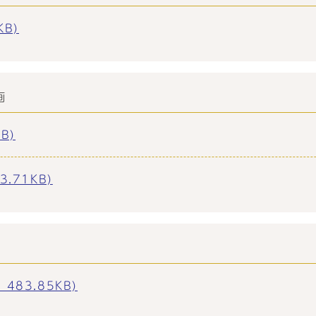
B)
画
B)
.71KB)
83.85KB)