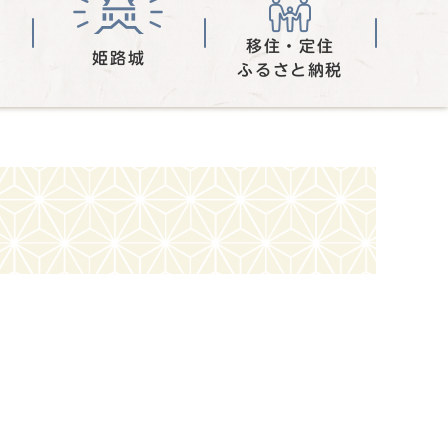
移住・定住
姫路城
ふるさと納税