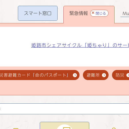
スマート
窓口
緊急情報
閉じる
Mul
姫路市シェアサイクル「姫ちゃり」のサー
災害避難カード「命のパスポート」
避難所
防災