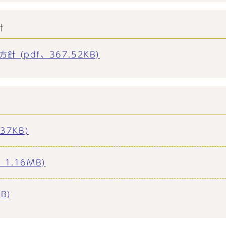
針
(pdf、367.52KB)
37KB)
1.16MB)
B)