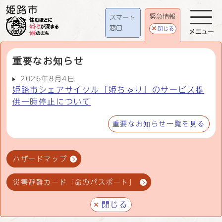
緊急情報
スマート
窓口
閉じる
メニュー
重要なお知らせ
2026年8月4日
姫路市シェアサイクル「姫ちゃり」のサービス提
供一時停止について
重要なお知らせ一覧を見る
ハザードマップ
災害避難カード「命のパスポート」
閉じる