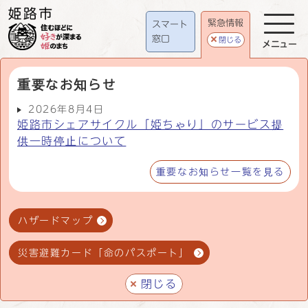
緊急情報
スマート
窓口
閉じる
メニュー
重要なお知らせ
2026年8月4日
姫路市シェアサイクル「姫ちゃり」のサービス提
供一時停止について
重要なお知らせ一覧を見る
ハザードマップ
災害避難カード「命のパスポート」
閉じる