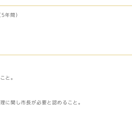
（5年間）
ること。
。
管理に関し市長が必要と認めること。