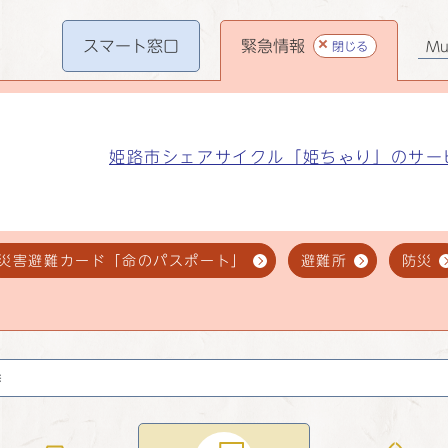
スマート
窓口
緊急情報
閉じる
Mul
姫路市シェアサイクル「姫ちゃり」のサー
災害避難カード「命のパスポート」
避難所
防災