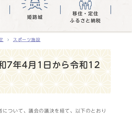
移住・定住
姫路城
ふるさと納税
定
スポーツ施設
7年4月1日から令和12
者について、議会の議決を経て、以下のとおり