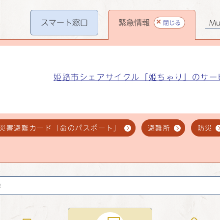
スマート
窓口
緊急情報
閉じる
Mul
姫路市シェアサイクル「姫ちゃり」のサー
災害避難カード「命のパスポート」
避難所
防災