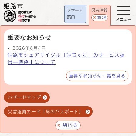
緊急情報
スマート
窓口
閉じる
メニュー
重要なお知らせ
2026年8月4日
姫路市シェアサイクル「姫ちゃり」のサービス提
供一時停止について
重要なお知らせ一覧を見る
ハザードマップ
災害避難カード「命のパスポート」
閉じる