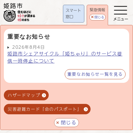
緊急情報
スマート
窓口
閉じる
メニュー
重要なお知らせ
2026年8月4日
姫路市シェアサイクル「姫ちゃり」のサービス提
供一時停止について
重要なお知らせ一覧を見る
ハザードマップ
災害避難カード「命のパスポート」
閉じる