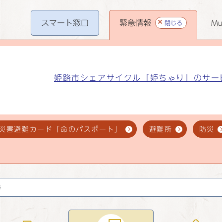
スマート
窓口
緊急情報
閉じる
Mul
姫路市シェアサイクル「姫ちゃり」のサー
災害避難カード「命のパスポート」
避難所
防災