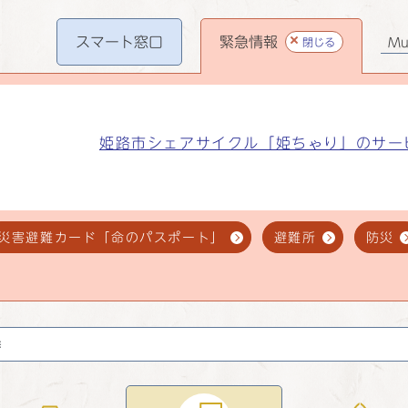
スマート
窓口
緊急情報
閉じる
Mul
姫路市シェアサイクル「姫ちゃり」のサー
災害避難カード「命のパスポート」
避難所
防災