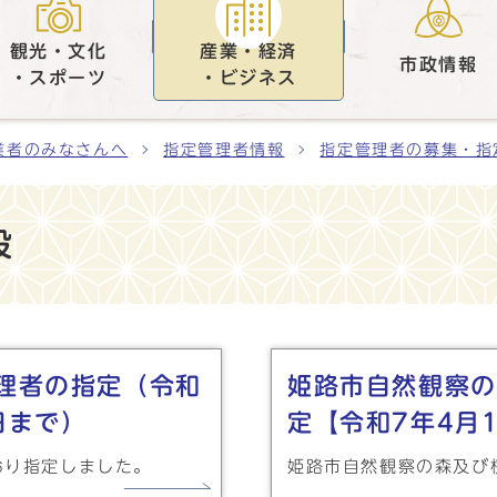
観光・文化
産業・経済
市政情報
・スポーツ
・ビジネス
業者のみなさんへ
指定管理者情報
指定管理者の募集・指
設
理者の指定（令和
姫路市自然観察の
日まで）
定【令和7年4月
おり指定しました。
姫路市自然観察の森及び