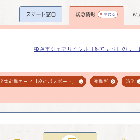
スマート
窓口
緊急情報
閉じる
Mul
姫路市シェアサイクル「姫ちゃり」のサー
災害避難カード「命のパスポート」
避難所
防災