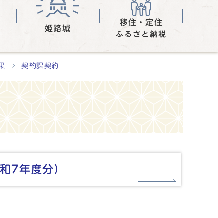
移住・定住
姫路城
ふるさと納税
果
契約課契約
和7年度分）