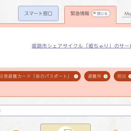
スマート
窓口
緊急情報
閉じる
Mul
姫路市シェアサイクル「姫ちゃり」のサー
災害避難カード「命のパスポート」
避難所
防災