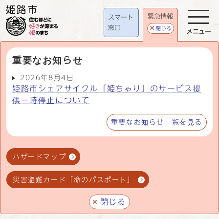
緊急情報
スマート
窓口
閉じる
メニュー
重要なお知らせ
2026年8月4日
姫路市シェアサイクル「姫ちゃり」のサービス提
供一時停止について
重要なお知らせ一覧を見る
ハザードマップ
災害避難カード「命のパスポート」
閉じる