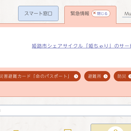
スマート
窓口
緊急情報
閉じる
Mul
姫路市シェアサイクル「姫ちゃり」のサー
災害避難カード「命のパスポート」
避難所
防災