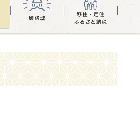
移住・定住
姫路城
ふるさと納税