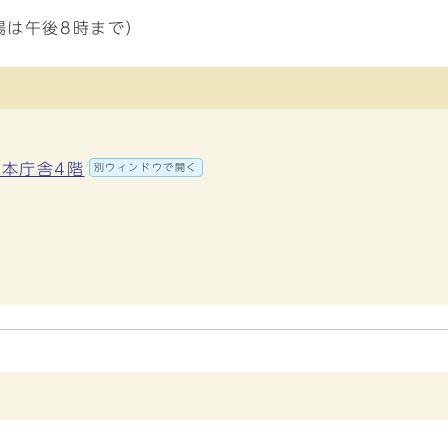
場は午後8時まで）
 本庁舎4階
別ウィンドウで開く