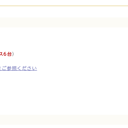
ス6台
）
をご参照ください