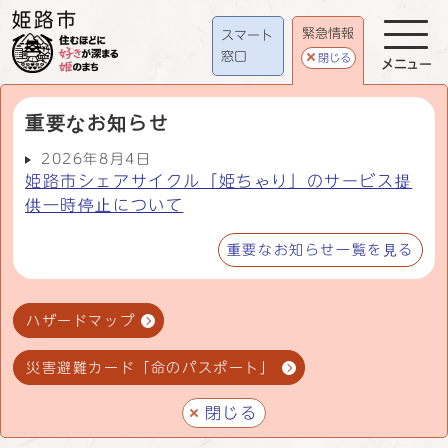
緊急情報
スマート
窓口
閉じる
メニュー
重要なお知らせ
2026年8月4日
姫路市シェアサイクル「姫ちゃり」のサービス提
供一時停止について
重要なお知らせ一覧を見る
ハザードマップ
災害避難カード「命のパスポート」
閉じる