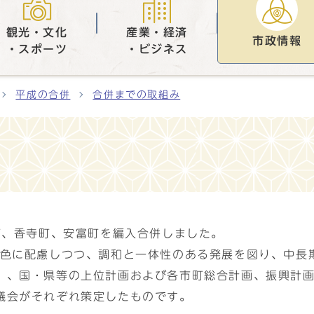
観光・文化
産業・経済
市政情報
・スポーツ
・ビジネス
平成の合併
合併までの取組み
町、香寺町、安富町を編入合併しました。
特色に配慮しつつ、調和と一体性のある発展を図り、中長
」、国・県等の上位計画および各市町総合計画、振興計
議会がそれぞれ策定したものです。