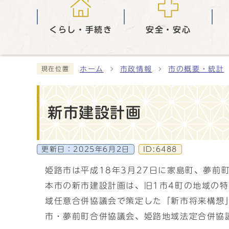
くらし・手続き
安全・安心
ホーム
市政情報
市の概要・統計
現在位置
新市建設計画
更新日：
2025年6月2日
ID:6488
姫路市は平成18年3月27日に家島町、夢前
本市の新市建設計画は、旧1市4町の地域の
域任意合併協議会で策定した「新市将来構想
市・夢前町合併協議会、姫路地域法定合併協