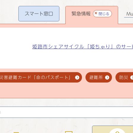
スマート
窓口
緊急情報
閉じる
Mul
姫路市シェアサイクル「姫ちゃり」のサー
災害避難カード「命のパスポート」
避難所
防災