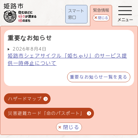
緊急情報
スマート
窓口
閉じる
メニュー
重要なお知らせ
2026年8月4日
姫路市シェアサイクル「姫ちゃり」のサービス提
供一時停止について
重要なお知らせ一覧を見る
ハザードマップ
災害避難カード「命のパスポート」
閉じる