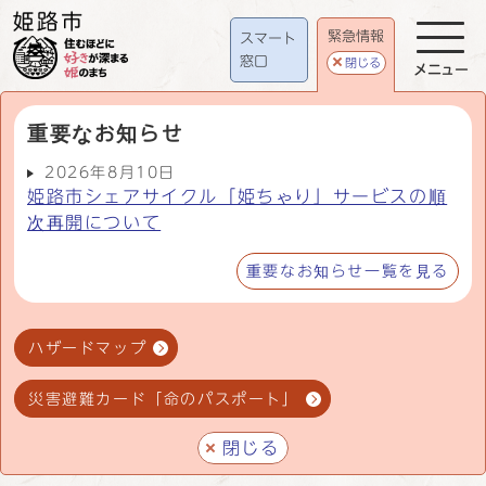
緊急情報
スマート
窓口
閉じる
メニュー
重要なお知らせ
2026年8月10日
姫路市シェアサイクル「姫ちゃり」サービスの順
次再開について
重要なお知らせ一覧を見る
ハザードマップ
災害避難カード「命のパスポート」
閉じる