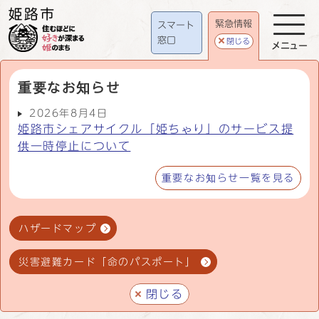
緊急情報
スマート
窓口
閉じる
メニュー
重要なお知らせ
2026年8月4日
姫路市シェアサイクル「姫ちゃり」のサービス提
供一時停止について
重要なお知らせ一覧を見る
ハザードマップ
災害避難カード「命のパスポート」
閉じる