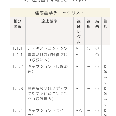
達成基準チェックリスト
細分
達成基準
適
適
結
注
箇条
合
用
果
記
レ
ベ
ル
1.1.1
非テキストコンテンツ
A
○
○
1.2.1
音声だけ及び映像だけ
A
－
○
（収録済み）
1.2.2
キャプション（収録済
A
－
○
対
み）
象
な
し
1.2.3
音声解説又はメディア
A
－
○
対
に対する代替コンテン
象
ツ（収録済み）
な
し
1.2.4
キャプション（ライ
AA
－
○
対
ブ）
象