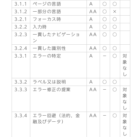
3.1.1
ページの言語
A
○
○
3.1.2
一部分の言語
AA
○
×
3.2.1
フォーカス時
A
○
○
3.2.2
入力時
A
○
○
3.2.3
一貫したナビゲーショ
AA
○
○
ン
3.2.4
一貫した識別性
AA
○
○
3.3.1
エラーの特定
A
－
○
対
象
な
し
3.3.2
ラベル又は説明
A
○
○
3.3.3
エラー修正の提案
AA
－
○
対
象
な
し
3.3.4
エラー回避（法的，金
AA
－
○
対
融及びデータ）
象
な
し