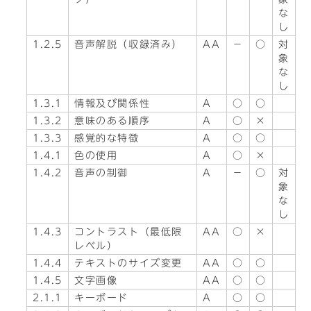
な
し
1.2.5
音声解説（収録済み）
AA
－
○
対
象
な
し
1.3.1
情報及び関係性
A
○
○
1.3.2
意味のある順序
A
○
×
1.3.3
感覚的な特徴
A
○
○
1.4.1
色の使用
A
○
×
1.4.2
音声の制御
A
－
○
対
象
な
し
1.4.3
コントラスト（最低限
AA
○
×
レベル）
1.4.4
テキストのサイズ変更
AA
○
○
1.4.5
文字画像
AA
○
○
2.1.1
キーボード
A
○
○