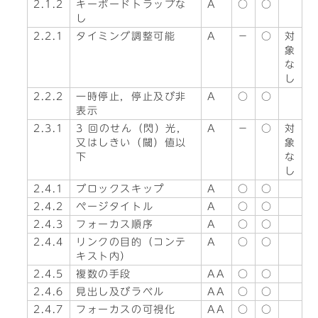
2.1.2
キーボードトラップな
A
○
○
し
2.2.1
タイミング調整可能
A
－
○
対
象
な
し
2.2.2
一時停止，停止及び非
A
○
○
表示
2.3.1
3 回のせん（閃）光，
A
－
○
対
又はしきい（閾）値以
象
下
な
し
2.4.1
ブロックスキップ
A
○
○
2.4.2
ページタイトル
A
○
○
2.4.3
フォーカス順序
A
○
○
2.4.4
リンクの目的（コンテ
A
○
○
キスト内）
2.4.5
複数の手段
AA
○
○
2.4.6
見出し及びラベル
AA
○
○
2.4.7
フォーカスの可視化
AA
○
○