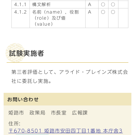
4.1.1
構文解析
A
○
○
4.1.2
名前（name），役割
A
○
○
（role）及び値
（value）
試験実施者
第三者評価として、アライド・ブレインズ株式会
社に委託し実施。
お問い合わせ
姫路市 政策局 市長室 広報課
住所:
〒670-8501 姫路市安田四丁目1番地 本庁舎3