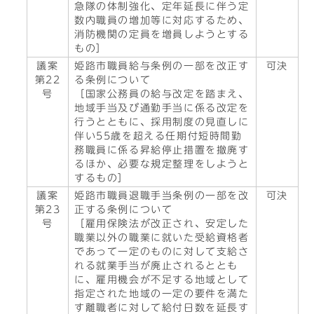
急隊の体制強化、定年延長に伴う定
数内職員の増加等に対応するため、
消防機関の定員を増員しようとする
もの］
議案
姫路市職員給与条例の一部を改正す
可決
第22
る条例について
号
［国家公務員の給与改定を踏まえ、
地域手当及び通勤手当に係る改定を
行うとともに、採用制度の見直しに
伴い55歳を超える任期付短時間勤
務職員に係る昇給停止措置を撤廃す
るほか、必要な規定整理をしようと
するもの］
議案
姫路市職員退職手当条例の一部を改
可決
第23
正する条例について
号
［雇用保険法が改正され、安定した
職業以外の職業に就いた受給資格者
であって一定のものに対して支給さ
れる就業手当が廃止されるととも
に、雇用機会が不足する地域として
指定された地域の一定の要件を満た
す離職者に対して給付日数を延長す