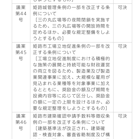
議案
姫路城管理条例の一部を改正する条
可決
第44
例について
号
［三の丸広場等の夜間閉鎖を実施す
るため、三の丸広場等の開放時間を
定めるほか、必要な規定整備をしよ
うとするもの］
議案
姫路市工場立地促進条例の一部を改
可決
第45
正する条例について
号
［工場立地促進制度における積極的
な施策の展開と持続可能な財政運営
の両立を図るため、製造業及び製造
業関連事業に加え、大規模な雇用が
見込まれる業種等を対象事業に加え
るとともに、奨励金の額及び期間を
投資内容等に応じて区分し、奨励金
の額に一定の上限を設けるほか、必
要な規定整理をしようとするもの］
議案
姫路市建築確認申請手数料等徴収条
可決
第46
例の一部を改正する条例について
号
［建築基準法が改正され、建築確
認・検査対象、審査省略制度及び構