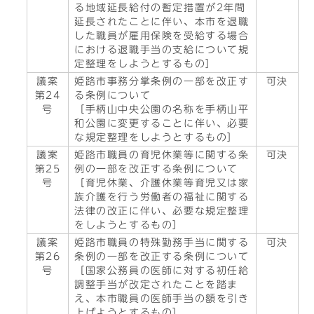
る地域延長給付の暫定措置が2年間
延長されたことに伴い、本市を退職
した職員が雇用保険を受給する場合
における退職手当の支給について規
定整理をしようとするもの］
議案
姫路市事務分掌条例の一部を改正す
可決
第24
る条例について
号
［手柄山中央公園の名称を手柄山平
和公園に変更することに伴い、必要
な規定整理をしようとするもの］
議案
姫路市職員の育児休業等に関する条
可決
第25
例の一部を改正する条例について
号
［育児休業、介護休業等育児又は家
族介護を行う労働者の福祉に関する
法律の改正に伴い、必要な規定整理
をしようとするもの］
議案
姫路市職員の特殊勤務手当に関する
可決
第26
条例の一部を改正する条例について
号
［国家公務員の医師に対する初任給
調整手当が改定されたことを踏ま
え、本市職員の医師手当の額を引き
上げようとするもの］