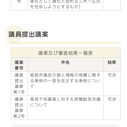
号
後任として適任と認める三木一正氏
を任命しようとするもの］
議員提出議案
議案及び審査結果一覧表
議案
件名
結果
番号
議員
姫路市議会の個人情報の保護に関す
可決
提出
る条例の一部を改正する条例につい
議案
て
第1号
議員
高見千咲議員に対する辞職勧告決議
可決
提出
について
議案
第2号