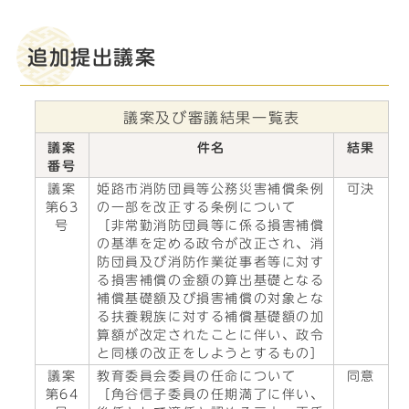
追加提出議案
議案及び審議結果一覧表
議案
件名
結果
番号
議案
姫路市消防団員等公務災害補償条例
可決
第63
の一部を改正する条例について
号
［非常勤消防団員等に係る損害補償
の基準を定める政令が改正され、消
防団員及び消防作業従事者等に対す
る損害補償の金額の算出基礎となる
補償基礎額及び損害補償の対象とな
る扶養親族に対する補償基礎額の加
算額が改定されたことに伴い、政令
と同様の改正をしようとするもの］
議案
教育委員会委員の任命について
同意
第64
［角谷信子委員の任期満了に伴い、