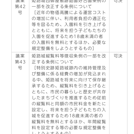
議案
姫路城西御屋敷跡庭園好古園条例の
可決
第42
一部を改正する条例について
号
［近年の物価高騰による運営コスト
の増加に伴い、利用者負担の適正化
等を図るため、入園料を引き上げる
とともに、将来を担う子どもたちの
入園を促進するため18歳未満の者
の入園料を無料とするほか、必要な
規定整備をしようとするもの］
議案
姫路城縦覧料等徴収条例の一部を改
可決
第43
正する条例について
号
［特別史跡姫路城跡内の維持管理及
び整備に係る経費の増加が見込まれ
る中、姫路城を将来に向けて保存継
承するため、縦覧料を引き上げると
ともに、市民の暮らしと歴史が共存
したまちづくりを推進するため従前
の縦覧料と同額の市民料金を新たに
設定し、将来を担う子どもたちの入
城を促進するため18歳未満の者の
縦覧料を無料とするほか、年間縦覧
料を設定する等の必要な規定整備を
しようとするもの］