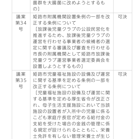
菌群を大腸菌に改めようとするも
の］
議案
姫路市附属機関設置条例の一部を改
可決
第34
正する条例について
号
［放課後児童クラブの公設民営化を
推進するため、放課後児童クラブの
運営を行わせる事業者の候補者の選
定に関する審議及び審査を行わせる
市長の附属機関として姫路市放課後
児童クラブ運営事業者選定委員会を
設置しようとするもの］
議案
姫路市児童福祉施設の設備及び運営
可決
第35
に関する基準を定める条例の一部を
号
改正する条例について
［児童福祉施設の設備及び運営に関
する基準を定める厚生省令が改正さ
れ、母子生活支援施設において当該
施設の設置者が入所中の児童に係る
こども家庭庁長官が定める給付金の
支給を受けた場合の金銭の管理に係
る規定が設けられるとともに、栄養
士免許を有しない管理栄養士が生じ