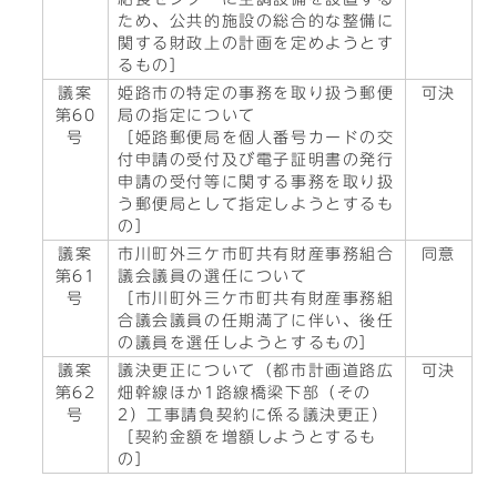
ため、公共的施設の総合的な整備に
関する財政上の計画を定めようとす
るもの］
議案
姫路市の特定の事務を取り扱う郵便
可決
第60
局の指定について
号
［姫路郵便局を個人番号カードの交
付申請の受付及び電子証明書の発行
申請の受付等に関する事務を取り扱
う郵便局として指定しようとするも
の］
議案
市川町外三ケ市町共有財産事務組合
同意
第61
議会議員の選任について
号
［市川町外三ケ市町共有財産事務組
合議会議員の任期満了に伴い、後任
の議員を選任しようとするもの］
議案
議決更正について（都市計画道路広
可決
第62
畑幹線ほか1路線橋梁下部（その
号
2）工事請負契約に係る議決更正）
［契約金額を増額しようとするも
の］