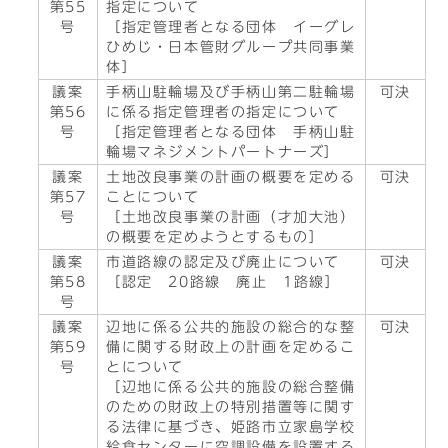
第55
指定について
号
［指定管理者となる団体 イーグレ
ひめじ・日本管財グループ共同事業
体］
議案
手柄山駐輪場及び手柄山第二駐輪場
可決
第56
に係る指定管理者の指定について
号
［指定管理者となる団体 手柄山駐
輪場マネジメントパートナーズ］
議案
土地改良事業の計画の概要を定める
可決
第57
ことについて
号
［土地改良事業の計画（才加大池）
の概要を定めようとするもの］
議案
市道路線の認定及び廃止について
可決
第58
［認定 20路線 廃止 1路線］
号
議案
辺地に係る公共的施設の総合的な整
可決
第59
備に関する財政上の計画を定めるこ
号
とについて
［辺地に係る公共的施設の総合整備
のための財政上の特別措置等に関す
る法律に基づき、姫路市立家島学校
給食センターに空調設備を設置する