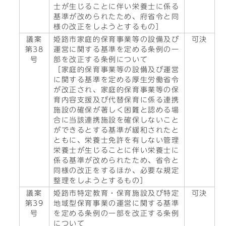
士が生じることに伴い栄養士に係る
基準が改められたため、府省令と同
様の改正をしようとするもの］
議案
姫路市家庭的保育事業等の設備及び
可決
第38
運営に関する基準を定める条例の一
号
部を改正する条例について
［家庭的保育事業等の設備及び運営
に関する基準を定める厚生労働省令
が改正され、家庭的保育事業等の保
育内容支援及び代替保育に係る連携
施設の確保が著しく困難と認める場
合に当該連携施設を確保しないこと
ができるとする基準が緩和されたと
ともに、栄養士免許を有しない管理
栄養士が生じることに伴い栄養士に
係る基準が改められたため、省令と
同様の改正をするほか、必要な規定
整理をしようとするもの］
議案
姫路市特定教育・保育施設及び特定
可決
第39
地域型保育事業の運営に関する基準
号
を定める条例の一部を改正する条例
について