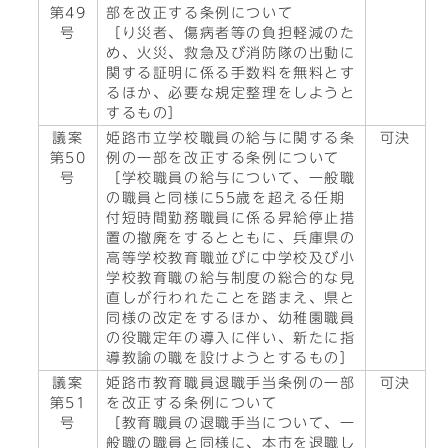
第49
部を改正する条例について
号
［り災者、傷病者等の負担軽減のた
め、火災、救急及び消防隊の出動に
関する証明に係る手数料を無料とす
るほか、必要な規定整理をしようと
するもの］
議案
姫路市立学校職員の給与に関する条
可決
第50
例の一部を改正する条例について
号
［学校職員の給与について、一般職
の職員と同様に55歳を超える任期
付短時間勤務職員に係る昇給停止措
置の撤廃をするとともに、兵庫県の
高等学校教育職並びに中学校及び小
学校教育職の給与制度の総合的な見
直しが行われたことを踏まえ、県と
同様の改定をするほか、幼稚園職員
の役職定年の導入に伴い、新たに指
導教諭の職を設けようとするもの］
議案
姫路市教育職員退職手当条例の一部
可決
第51
を改正する条例について
号
［教育職員の退職手当について、一
般職の職員と同様に、本市を退職し