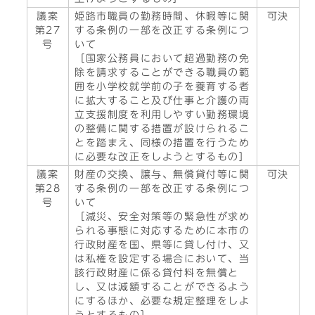
議案
姫路市職員の勤務時間、休暇等に関
可決
第27
する条例の一部を改正する条例につ
号
いて
［国家公務員において超過勤務の免
除を請求することができる職員の範
囲を小学校就学前の子を養育する者
に拡大すること及び仕事と介護の両
立支援制度を利用しやすい勤務環境
の整備に関する措置が設けられるこ
とを踏まえ、同様の措置を行うため
に必要な改正をしようとするもの］
議案
財産の交換、譲与、無償貸付等に関
可決
第28
する条例の一部を改正する条例につ
号
いて
［減災、安全対策等の緊急性が求め
られる事態に対応するために本市の
行政財産を国、県等に貸し付け、又
は私権を設定する場合において、当
該行政財産に係る貸付料を無償と
し、又は減額することができるよう
にするほか、必要な規定整理をしよ