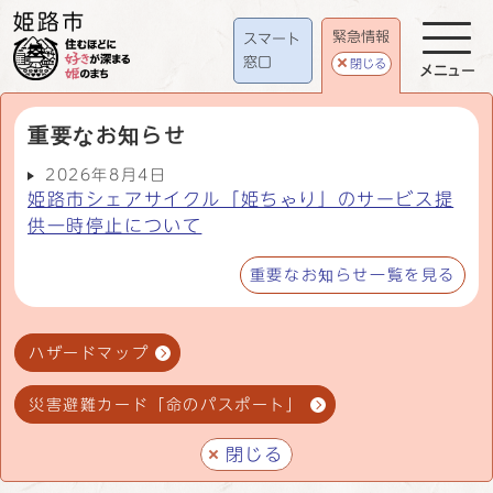
緊急情報
スマート
窓口
閉じる
メニュー
重要なお知らせ
2026年8月4日
姫路市シェアサイクル「姫ちゃり」のサービス提
供一時停止について
重要なお知らせ一覧を見る
ハザードマップ
災害避難カード「命のパスポート」
閉じる