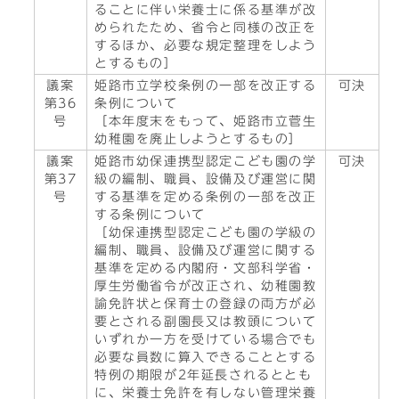
ることに伴い栄養士に係る基準が改
められたため、省令と同様の改正を
するほか、必要な規定整理をしよう
とするもの］
議案
姫路市立学校条例の一部を改正する
可決
第36
条例について
号
［本年度末をもって、姫路市立菅生
幼稚園を廃止しようとするもの］
議案
姫路市幼保連携型認定こども園の学
可決
第37
級の編制、職員、設備及び運営に関
号
する基準を定める条例の一部を改正
する条例について
［幼保連携型認定こども園の学級の
編制、職員、設備及び運営に関する
基準を定める内閣府・文部科学省・
厚生労働省令が改正され、幼稚園教
諭免許状と保育士の登録の両方が必
要とされる副園長又は教頭について
いずれか一方を受けている場合でも
必要な員数に算入できることとする
特例の期限が2年延長されるととも
に、栄養士免許を有しない管理栄養