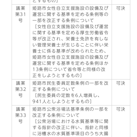
とするもの］
議案
姫路市女性自立支援施設の設備及び
可決
第31
運営に関する基準を定める条例等の
号
一部を改正する条例について
［女性自立支援施設の設備及び運営
に関する基準を定める厚生労働省令
等が改正され、栄養士免許を有しな
い管理栄養士が生じることに伴い栄
養士に係る基準が改められたため、
姫路市女性自立支援施設の設備及び
運営に関する基準を定める条例ほか
13条例について省令等と同様の改
正をしようとするもの］
議案
姫路市民生委員定数条例の一部を改
可決
第32
正する条例について
号
［民生委員の定数を6人増員し、
941人としようとするもの］
議案
姫路市公衆浴場法基準条例の一部を
可決
第33
改正する条例について
号
［公衆浴場における水質基準等に関
する指針の改正に伴い、指針と同様
に浴槽水の水質基準項目のうち大腸