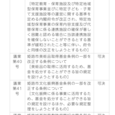
［特定教育・保育施設及び特定地域
型保育事業並びに特定子ども・子育
て支援施設等の運営に関する基準を
定める内閣府令が改正され、特定地
域型保育事業の保育内容支援及び代
替保育に係る連携施設の確保が著し
く困難と認める場合に当該連携施設
を確保しないことができるとする基
準が緩和されたこと等に伴い、府令
と同様の改正をしようとするもの］
議案
姫路市美術品取得基金条例の一部を
可決
第40
改正する条例について
号
［美術品の取得に活用するため、基
金を処分することができる旨の規定
を設けようとするもの］
議案
姫路市文化振興基金条例の一部を改
可決
第41
正する条例について
号
［文化振興に係る事業に活用するた
め、基金を処分することができる旨
の規定を設けるほか、必要な規定整
理をしようとするもの］