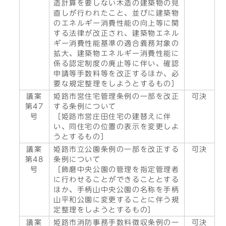
造計算を要しない木造の建築物の見
直しが行われたこと、並びに建築物
のエネルギー消費性能の向上等に関
する法律が改正され、建築物エネル
ギー消費性能基準の適合義務対象の
拡大、建築物エネルギー消費性能に
係る認定制度の廃止等に伴い、確認
申請等手数料等を改正するほか、必
要な規定整理をしようとするもの］
議案
姫路市営住宅管理条例の一部を改正
可決
第47
する条例について
号
［姫路市営庄田住宅の建替えに伴
い、同住宅の位置の表示を変更しよ
うとするもの］
議案
姫路市立公園条例の一部を改正する
可決
第48
条例について
号
［飾磨中央公園の管理を指定管理者
に行わせることができることとする
ほか、手柄山中央公園の名称を手柄
山平和公園に変更することに伴う規
定整理をしようとするもの］
議案
姫路市消防事務手数料徴収条例の一
可決