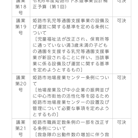
議案
令和6年度姫路市下水道事業会計補
可決
第18
正予算（第1回）
号
議案
姫路市乳児等通園支援事業の設備及
可決
第19
び運営に関する基準を定める条例に
号
ついて
［児童福祉法が改正され、保育所等
に通っていない満3歳未満の子ども
の通園を支援する乳児等通園支援事
業が新設されることに伴い、当該事
業に係る設備及び運営に関する基準
を定めようとするもの］
議案
姫路市地場産業センター条例につい
可決
第20
て
号
［地場産業及び中小企業の振興並び
に中心市街地の活性化等を図るため
姫路市地場産業センターの設置及び
管理について必要な事項を定めよう
とするもの］
議案
姫路市職員定数条例の一部を改正す
可決
第21
る条例について
号
［救急隊の出動件数の増加に伴う救