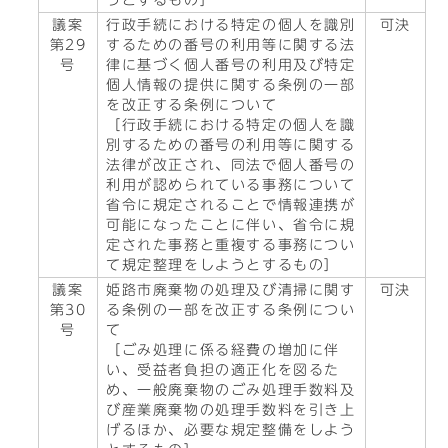
うとするもの］
議案
行政手続における特定の個人を識別
可決
第29
するための番号の利用等に関する法
号
律に基づく個人番号の利用及び特定
個人情報の提供に関する条例の一部
を改正する条例について
［行政手続における特定の個人を識
別するための番号の利用等に関する
法律が改正され、同法で個人番号の
利用が認められている事務について
省令に規定されることで情報連携が
可能になったことに伴い、省令に規
定された事務と重複する事務につい
て規定整理をしようとするもの］
議案
姫路市廃棄物の処理及び清掃に関す
可決
第30
る条例の一部を改正する条例につい
号
て
［ごみ処理に係る経費の増加に伴
い、受益者負担の適正化を図るた
め、一般廃棄物のごみ処理手数料及
び産業廃棄物の処理手数料を引き上
げるほか、必要な規定整備をしよう