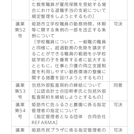
た教育職員が雇用保険を受給する場
合における退職手当の支給について
規定整理をしようとするもの］
議案
姫路市立学校職員の勤務時間、休暇
可決
第52
等に関する条例の一部を改正する条
号
例について
［学校職員について、一般職の職員
と同様に、超過勤務の免除を請求す
ることができる職員の範囲を小学校
就学前の子を養育する者に拡大する
とともに、仕事と介護の両立支援制
度を利用しやすい勤務環境の整備に
関する措置を設けようとするもの］
議案
包括外部監査契約の締結について
同意
第53
［公認会計士合田幹孝氏と包括外部
号
監査契約を締結しようとするもの］
議案
姫路市仁色ふるさと農園に係る指定
可決
第54
管理者の指定について
号
［指定管理者となる団体 合同会社
REFARMA］
議案
姫路市民プラザに係る指定管理者の
可決