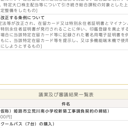
に、特定大口株主配当等について引き続き総合課税の対象とした
定整備をしたもの]
を改正する条例について
定法等が改正され、在留カード又は特別永住者証明書とマイナン
定特別永住者証明書が発行されることに伴い、印鑑登録を廃止す
る場合に当該特定在留カード等に記録された署名用電子証明書を
ともに、当該特定在留カード等を提示し、又は多機能端末機で使
にしようとするもの]
議案及び審議結果一覧表
件名
（仮称）姫路市立荒川南小学校新築工事請負契約の締結）
000円]
クールバス（7台）の購入）