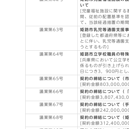
いて
[児童福祉施設に関する
間、従前の配置基準を
て、当該経過措置の期間
議案第63号
姫路市乳児等通園支援
[登録した都道府県等に
とに伴い、乳児等通園
うとするもの]
議案第64号
姫路市立学校職員の特
[兵庫県において公立学
係るものが引き上げら
日につき3，900円とし
議案第65号
契約の締結について（
[契約金額803,000,00
議案第66号
契約の締結について（
[契約金額3,807,430,
議案第67号
契約の締結について（
[契約金額242,000,00
議案第68号
契約の締結について（
[契約金額312,400,00