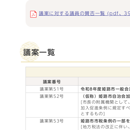
議案に対する議員の賛否一覧 (pdf、391
議案一覧
議案番号
議案第51号
令和8年度姫路市一般会
議案第52号
（仮称）姫路市自治会
[市長の附属機関として
加入促進条例に規定す
とするもの]
議案第53号
姫路市市税条例の一部
[地方税法の改正に伴い