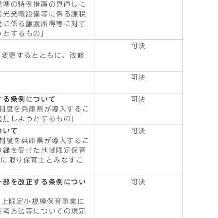
標準の特例措置の見直しに
陽光発電設備等に係る課税
産に係る譲渡所得等に対す
とするもの]
可決
に変更するとともに、改修
可決
する条例について
可決
制度を兵庫県が導入するこ
加しようとするもの]
ついて
可決
制度を兵庫県が導入するこ
登録を受けた地域限定保育
人に限り保育士とみなすこ
一部を改正する条例につい
可決
以上限定小規模保育事業に
選考方法等についての規定