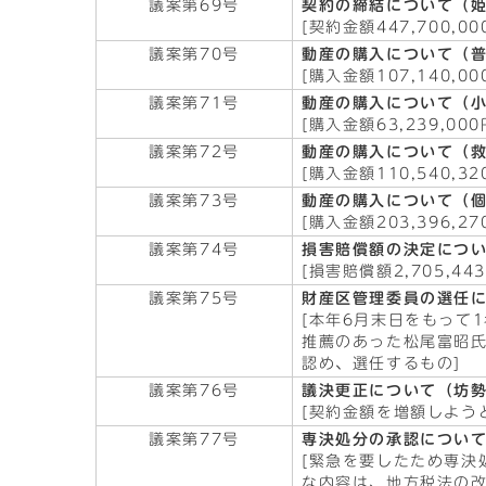
議案第69号
契約の締結について（
[契約金額447,700,00
議案第70号
動産の購入について（普
[購入金額107,140,00
議案第71号
動産の購入について（
[購入金額63,239,000
議案第72号
動産の購入について（救
[購入金額110,540,32
議案第73号
動産の購入について（
[購入金額203,396,27
議案第74号
損害賠償額の決定につ
[損害賠償額2,705,443
議案第75号
財産区管理委員の選任
[本年6月末日をもって
推薦のあった松尾富昭
認め、選任するもの]
議案第76号
議決更正について（坊勢
[契約金額を増額しよう
議案第77号
専決処分の承認につい
[緊急を要したため専決
な内容は、地方税法の