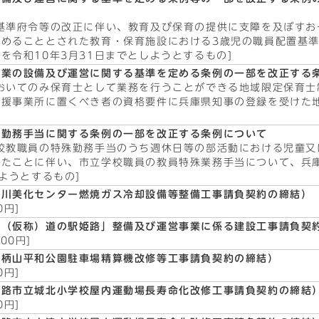
基準府令等の改正に伴い、教育及び保育の提供に支障を及ぼすお
認めることとされた教育・保育施設における3歳児の職員配置基
を令和10年3月31日までとしようとするもの]
事業の設備及び運営に関する基準を定める条例の一部を改正する
おいてのみ保育士として業務を行うことができる地域限定保育士
支援事業所に置くべき者の資格要件に兵庫県知事の登録を受けた
殊勤務手当に関する条例の一部を改正する条例について
校教職員の特殊勤務手当のうち週休日等の部活動における児童又
れたことに伴い、市立学校職員の教員特殊業務手当について、兵
ようとするもの]
市川美化センター燃焼ガス冷却設備等整備工事請負契約の締結）
0円]
「（仮称）道の駅姫路」整備及び運営事業に係る建設工事請負契
000円]
手柄山平和公園駐車場精算機改修等工事請負契約の締結）
0円]
姫路市立城北小学校屋内運動場長寿命化改修工事請負契約の締結
0円]