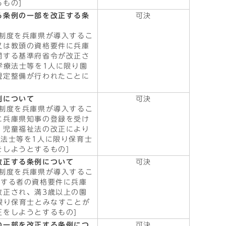
もの]
る条例の一部を改正する条
可決
制度を兵庫県が導入するこ
又は教頭の資格要件に兵庫
関する基準府省令が改正さ
学療法士等を1人に限り園
規定整備が行われたことに
例について
可決
制度を兵庫県が導入するこ
に兵庫県知事の登録を受け
、児童福祉法の改正により
法士等を1人に限り保育士
しようとするもの]
改正する条例について
可決
制度を兵庫県が導入するこ
事する者の資格要件に兵庫
改正され、満3歳以上の園
限り保育士とみなすことが
をしようとするもの]
の一部を改正する条例につ
可決