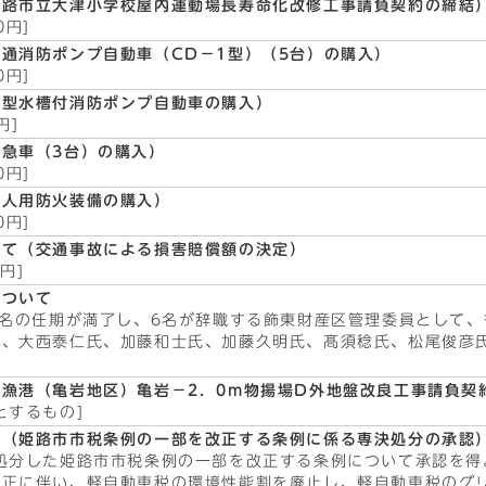
姫路市立大津小学校屋内運動場長寿命化改修工事請負契約の締結
0円]
通消防ポンプ自動車（CD－1型）（5台）の購入）
0円]
小型水槽付消防ポンプ自動車の購入）
円]
急車（3台）の購入）
0円]
個人用防火装備の購入）
0円]
いて（交通事故による損害賠償額の決定）
円]
について
1名の任期が満了し、6名が辞職する飾東財産区管理委員として
氏、大西泰仁氏、加藤和士氏、加藤久明氏、髙須稔氏、松尾俊彦
漁港（亀岩地区）亀岩－2．0m物揚場D外地盤改良工事請負契
とするもの]
て（姫路市市税条例の一部を改正する条例に係る専決処分の承認
処分した姫路市市税条例の一部を改正する条例について承認を得
改正に伴い、軽自動車税の環境性能割を廃止し、軽自動車税のグ