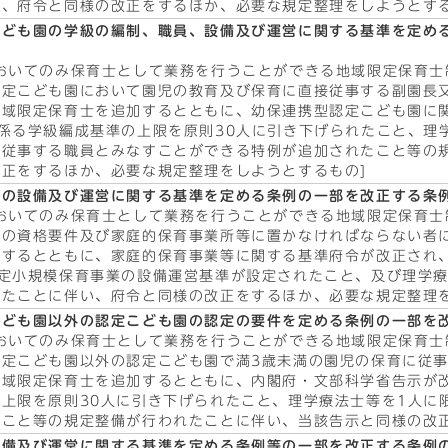
、府令と同様の改正をするほか、必要な規定整理をしようとする
こども園の学級の編制、職員、設備及び運営に関する基準を定め
おいてのみ保育士として業務を行うことができる地域限定保育士
認定こども園において園児の教育及び保育に直接従事する副園長
地域限定保育士を追加するとともに、幼保連携型認定こども園に
係る学級編成基準の上限を原則30人に引き下げられたこと、理
接従事する職員とみなすことができる特例が追加されたこと等の
正をするほか、必要な規定整理をしようとするもの]
等の設備及び運営に関する基準を定める条例の一部を改正する条
おいてのみ保育士として業務を行うことができる地域限定保育士
者の資格要件及び家庭的保育事業所等に置かなければならない者
加するとともに、家庭的保育事業等に関する基準府令が改正され
定小規模保育事業の設備運営基準が設定されたこと、及び理学療
たことに伴い、府令と同様の改正をするほか、必要な規定整理を
こども園以外の認定こども園の認定の要件を定める条例の一部を
おいてのみ保育士として業務を行うことができる地域限定保育士
認定こども園以外の認定こども園で満3歳未満の園児の保育に従
地域限定保育士を追加するとともに、内閣府・文部科学省告示が
上限を原則30人に引き下げられたこと、理学療法士等を1人に
こと等の規定整備が行われたことに伴い、当該告示と同様の改正
設備及び運営に関する基準を定める条例等の一部を改正する条例