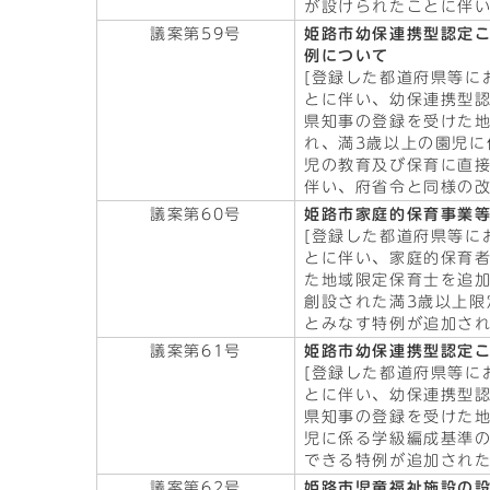
が設けられたことに伴い
議案第59号
姫路市幼保連携型認定
例について
[登録した都道府県等に
とに伴い、幼保連携型
県知事の登録を受けた
れ、満3歳以上の園児に
児の教育及び保育に直
伴い、府省令と同様の改
議案第60号
姫路市家庭的保育事業
[登録した都道府県等に
とに伴い、家庭的保育
た地域限定保育士を追
創設された満3歳以上限
とみなす特例が追加され
議案第61号
姫路市幼保連携型認定
[登録した都道府県等に
とに伴い、幼保連携型
県知事の登録を受けた
児に係る学級編成基準の
できる特例が追加された
議案第62号
姫路市児童福祉施設の