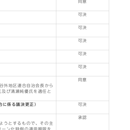
）
同意
可決
可決
可決
可決
可決
同意
、谷外地区連合自治会長から
氏及び清瀬純優氏を適任と
約に係る議決更正）
可決
）
承認
ようとするもので、その主
リーン化特例の適用期限を