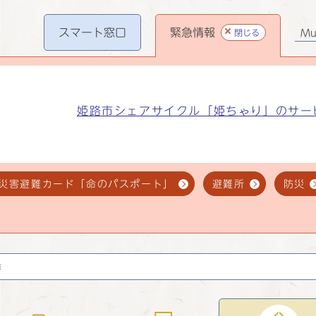
スマート
窓口
緊急情報
閉じる
Mul
姫路市シェアサイクル「姫ちゃり」のサー
災害避難カード「命のパスポート」
避難所
防災