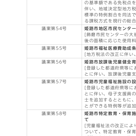
の基準額である免税点
伴い、地域決定型地方
標準の特例割合を同法
る課税方式を現行の総合
議案第54号
姫路市地区市民センタ
[飾磨市民センターの大
後の面積に応じた使用料
議案第55号
姫路市福祉医療費助成
[地方税法の改正に伴い
議案第56号
姫路市放課後児童健全
[登録した都道府県等に
とに伴い、放課後児童支
議案第57号
姫路市児童福祉施設の
[登録した都道府県等に
とに伴い、母子支援員
士を追加するとともに
とができる特例等が追加
議案第58号
姫路市特定教育・保育
て
[児童福祉法の改正によ
ついて、特定教育・保