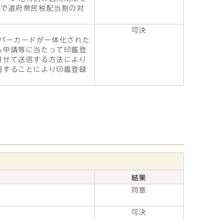
上で道府県民税配当割の対
可決
バーカードが一体化された
る申請等に当たって印鑑登
併せて送信する方法により
用することにより印鑑登録
結果
同意
可決