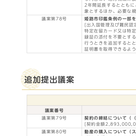
2年間延長するととも
象とするほか、必要な規
議案第78号
姫路市印鑑条例の一部
[出入国管理及び難民認
特定在留カード又は特
録証の添付を不要とす
行うときを追加すると
証明書を取得できるよう
追加提出議案
議案番号
議案第79号
契約の締結について（
[契約金額2,893,000,
議案第80号
動産の購入について（ス