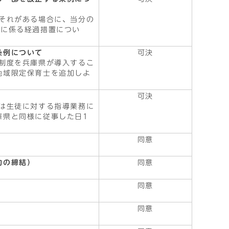
それがある場合に、当分の
準に係る経過措置につい
条例について
可決
制度を兵庫県が導入するこ
地域限定保育士を追加しよ
可決
は生徒に対する指導業務に
庫県と同様に従事した日1
同意
約の締結）
同意
同意
）
同意