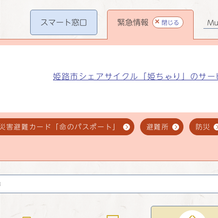
スマート
窓口
緊急情報
閉じる
Mul
姫路市シェアサイクル「姫ちゃり」のサー
災害避難カード「命のパスポート」
避難所
防災