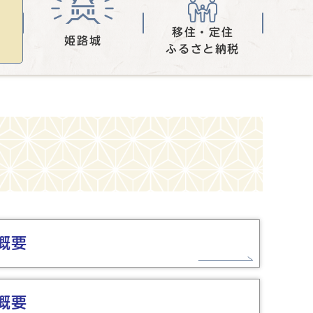
移住・定住
姫路城
ふるさと納税
概要
概要